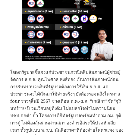
โฆษกรัฐบาลชี้แจงแก่ประชาชนกรณีคลิปสัมภาษณ์ผู้ช่วยผู้
จัดการ ธ.ก.ส. คุณไพศาล หงส์ทอง เป็นการสัมภาษณ์ก่อน
การรับทราบวงเงินที่รัฐบาลต้องการใช้เงิน ธ.ก.ส. แต่
ประชาชนจะได้เงินมาใช้จ่ายจริงๆ ยังต้องรอจนถึงไตรมาส
four ราวๆสิ้นปี 2567 ช่วงเดือน ต.ค.-ธ.ค. “เกณิกา”ซัด“จุริ
นทร์”10 ปี วนเวียนอยู่ที่เดิม ไม่แปลกใจทำไมความนิยม
ปชป.ตกต่ำ ย้ำ โครงการดิจิทัลรัฐบาลพร้อมทำตาม กม. ยุติ
การกู้ ไม่ต้องลุ้นผ่านด่านสภา องค์กรอิสระให้ปวดหัวเสีย
เวลา ทั้งรูปแบบ พ.ร.บ. นั่นคือราคาที่ต้องจ่ายโคตรแพง ของ