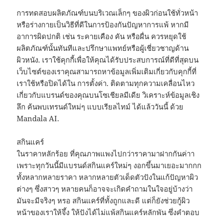
การทดสอบผลิตภัณฑ์บนบริเวณเล็กๆ ของผิวก่อนใช้ทั่วหน้า
หรือร่างกายเป็นวิธีที่ดีในการป้องกันปัญหาการแพ้ หากมี
อาการผิดปกติ เช่น ระคายเคือง คัน หรือผื่น ควรหยุดใช้
ผลิตภัณฑ์นั้นทันทีและปรึกษาแพทย์หรือผู้เชี่ยวชาญด้าน
ผิวหนัง. เราใช้คุกกี้เพื่อให้คุณได้รับประสบการณ์ที่ดีที่สุดบน
เว็บไซต์ของเราคุณสามารถหาข้อมูลเพิ่มเติมเกี่ยวกับคุกกี้ที่
เราใช้หรือปิดได้ใน การตั้งค่า. ติดตามทุกความเคลื่อนไหว
เกี่ยวกับแบรนด์ของคุณบนโซเชียลมีเดีย วิเคราะห์ข้อมูลเชิง
ลึก ค้นพบเทรนด์ใหม่ๆ แบบเรียลไทม์ ได้แล้ววันนี้ ด้วย
Mandala AI.
สกินแคร์
ในราคาหลักร้อย ที่คุณภาพแพงไปกว่าราคามาฝากกันค่าา
เพราะทุกวันนี้มีแบรนด์สกินแคร์ใหม่ๆ งอกขึ้นมาเยอะมากกก
ทั้งหลากหลายราคา หลากหลายตัวเด็ดตัวปังในแก้ปัญหาผิว
ต่างๆ ซึ่งสาวๆ หลายคนก็อาจจะเกิดคำถามในใจอยู่บ้างว่า
มันจะมีจริงๆ หรอ สกินแคร์ที่ทั้งถูกและดี แต่ก็ยังช่วยกู้ผิว
หน้าของเราให้จึ้ง ให้ปังได้ไม่แพ้สกินแคร์หลักพัน ซึ่งคำตอบ