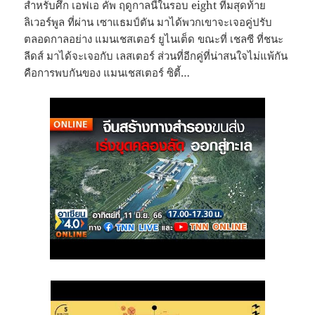
สำหรับศึก เอฟเอ คัพ ฤดูกาลนี้ในรอบ eight ทีมสุดท้าย
ลิเวอร์พูล ที่ผ่าน เซาแธมป์ตัน มาได้พวกเขาจะเจอคู่ปรับ
ตลอดกาลอย่าง แมนเชสเตอร์ ยูไนเต็ด ขณะที่ เชลซี ที่ชนะ
ลีดส์ มาได้จะเจอกับ เลสเตอร์ ส่วนที่อีกคู่ที่น่าสนใจไม่แพ้กัน
คือการพบกันของ แมนเชสเตอร์ ซิตี้…