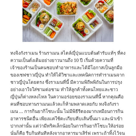
ทงจิงกังราเมน ร้านราเมน สไตล์ญุี่ปุ่นแบบต้นตำรับแท้ๆ ที่คง
ความเป็นดั่งเดิมอย่างยาวนานถึง 10 ปี เริ่มด้วยความที่
เจ้าของร้านเป็นคนชอบทำอาหารและได้มีโอกาสเป็นลูกมือ
ของเชฟชาวญุี่ปุ่น ทำให้ได้วิชาและเทคนิคการทำราเมนจาก
ชาวญี่ปุ่นโดยตรง ซึ่งราเมนที่นี้ มีความพิถีพพิถันในการปรุง
อย่างเอาใจใส่ชามต่อชาม ทำให้ลูกค้าทั้งคนไทยและชาว
ญี่ปุ่นก็ต่างหลงไหล ในความอร่อยของราเมนที่นี้ หากคุณคือ
คนที่ชอบทานราเมนแล้วละก็ห้ามพลาดเลยกับ ทงจิงกังรา
เมน … การกินยากิโซบะนั้น ไม่มีพิธีรีตองมากเหมือนการกิน
อาหารชนิดอื่น เพียงแค่ใช้ตะเกียบคีบเส้นขึ้นมา และนำเข้า
ปากเท่านั้น แต่ว่ามีทริคเล็กน้อยในการกินยากิโซบะให้อร่อย
นั่นก็คือ รีบกินทันทีหลังจากอาหารมาเสิร์ฟ เพราะถ้าทิ้งไว้จน